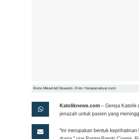
Romo Mikael Adi Siswanto. (Foto: Harapanrakyat.com)
Katoliknews.com
– Gereja Katolik
jenazah untuk pasien yang meningga
“Ini merupakan bentuk keprihatinan
dunia,” ujar Pastor Paroki Ciamis, R