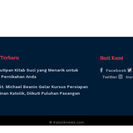
l Terbaru
Ikuti Kami
utipan Kitab Suci yang Menarik untuk
Facebook
Pernikahan Anda
Twitter
Ins
St. Michael Beanio Gelar Kursus Persiapan
nan Katolik, Diikuti Puluhan Pasangan
© Katoliknews.com