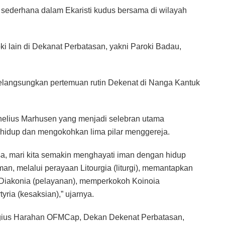
 sederhana dalam Ekaristi kudus bersama di wilayah
roki lain di Dekanat Perbatasan, yakni Paroki Badau,
melangsungkan pertemuan rutin Dekenat di Nanga Kantuk
elius Marhusen yang menjadi selebran utama
 hidup dan mengokohkan lima pilar menggereja.
sa, mari kita semakin menghayati iman dengan hidup
an, melalui perayaan Litourgia (liturgi), memantapkan
Diakonia (pelayanan), memperkokoh Koinoia
ria (kesaksian),” ujarnya.
rgius Harahan OFMCap, Dekan Dekenat Perbatasan,