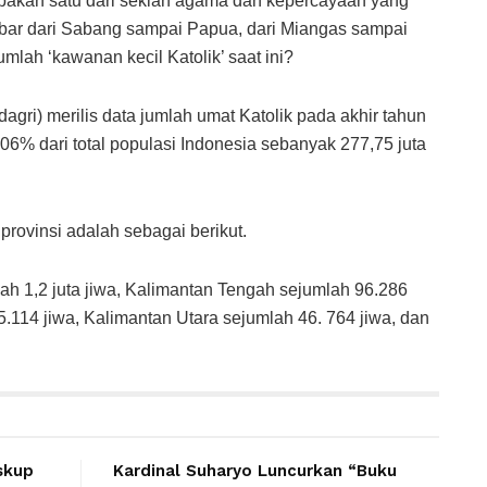
pakan satu dari sekian agama dan kepercayaan yang
ebar dari Sabang sampai Papua, dari Miangas sampai
lah ‘kawanan kecil Katolik’ saat ini?
ri) merilis data jumlah umat Katolik pada akhir tahun
3,06% dari total populasi Indonesia sebanyak 277,75 juta
rovinsi adalah sebagai berikut.
lah 1,2 juta jiwa, Kalimantan Tengah sejumlah 96.286
5.114 jiwa, Kalimantan Utara sejumlah 46. 764 jiwa, dan
skup
Kardinal Suharyo Luncurkan “Buku