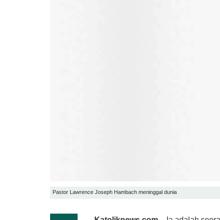
Pastor Lawrence Joseph Hambach meninggal dunia
Katoliknews.com
– Ia adalah seora