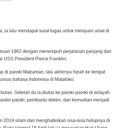
, ia lalu mendapat surat tugas untuk melayani umat di
ebruari 1962 dengan menempuh perjalanan panjang dari
 USS President Pierce Franklin.
p di paroki Matraman, lalu akhirnya hijrah ke tempat
ursus bahasa Indonesia di Mataloko.
ulan. Setelah itu ia diutus ke paroki-paroki di wilayah
pastor paroki, pembantu deken, dan kemudian menjadi
n 2014 silam dan menghabiskan sisa-sisa hidupnya di
 Pada tanggal 16 April lalu ia merayakan Hari Ulang