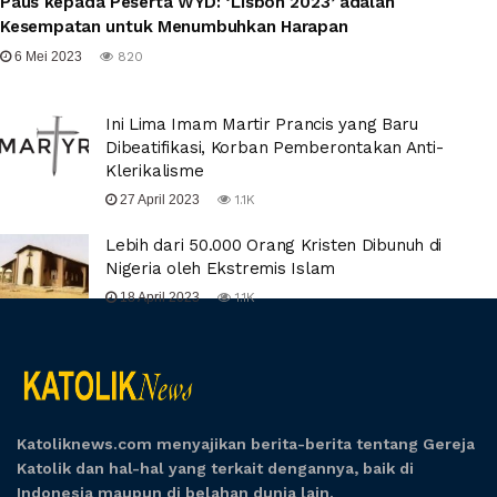
Paus kepada Peserta WYD: ‘Lisbon 2023’ adalah
Kesempatan untuk Menumbuhkan Harapan
6 Mei 2023
820
Ini Lima Imam Martir Prancis yang Baru
Dibeatifikasi, Korban Pemberontakan Anti-
Klerikalisme
27 April 2023
1.1K
Lebih dari 50.000 Orang Kristen Dibunuh di
Nigeria oleh Ekstremis Islam
18 April 2023
1.1K
Katoliknews.com menyajikan berita-berita tentang Gereja
Katolik dan hal-hal yang terkait dengannya, baik di
Indonesia maupun di belahan dunia lain.