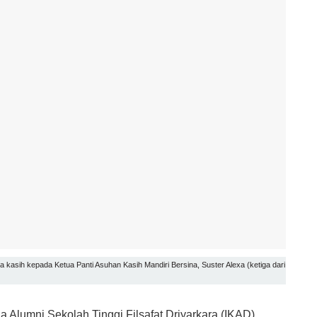
kasih kepada Ketua Panti Asuhan Kasih Mandiri Bersina, Suster Alexa (ketiga dari
 Alumni Sekolah Tinggi Filsafat Driyarkara (IKAD)