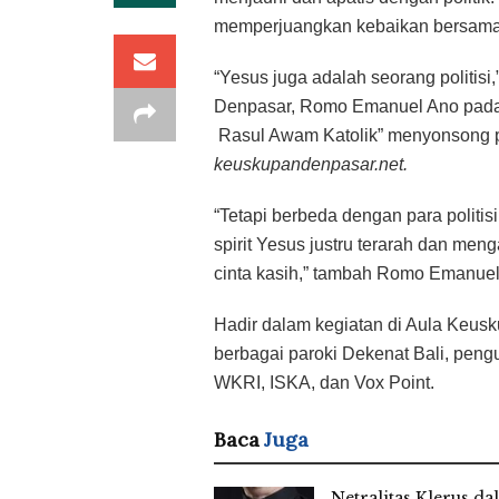
memperjuangkan kebaikan bersam
“Yesus juga adalah seorang politis
Denpasar, Romo Emanuel Ano pada S
Rasul Awam Katolik” menyonsong per
keuskupandenpasar.net.
“Tetapi berbeda dengan para polit
spirit Yesus justru terarah dan me
cinta kasih,” tambah Romo Emanuel
Hadir dalam kegiatan di Aula Keusk
berbagai paroki Dekenat Bali, peng
WKRI, ISKA, dan Vox Point.
Baca
Juga
Netralitas Klerus d