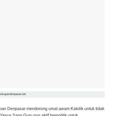
euskupandenpasar.net
pan Denpasar mendorong umat awam Katolik untuk tidak
 Yesus Sang Guru pun aktif berpolitik untuk